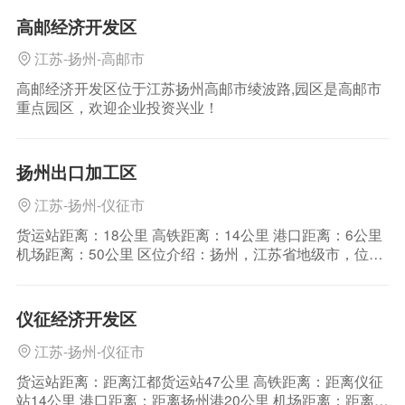
济指标年年攀升。 园区简介 扬州东部充满着机
高邮经济开发区
遇，
江苏-扬州-高邮市
高邮经济开发区位于江苏扬州高邮市绫波路,园区是高邮市
重点园区，欢迎企业投资兴业！
扬州出口加工区
江苏-扬州-仪征市
货运站距离：18公里 高铁距离：14公里 港口距离：6公里
机场距离：50公里 区位介绍：扬州，江苏省地级市，位于
江苏省中部、长江与京杭大运河交汇处，有“淮左名都，竹
西佳处”之称，又有着“中国运河第一城”的美誉；被誉为扬
一益二、月亮城 公路运输：扬州，江苏省地级市，位于江
仪征经济开发区
苏省中部、长江与京杭大运河
江苏-扬州-仪征市
货运站距离：距离江都货运站47公里 高铁距离：距离仪征
站14公里 港口距离：距离扬州港20公里 机场距离：距离扬