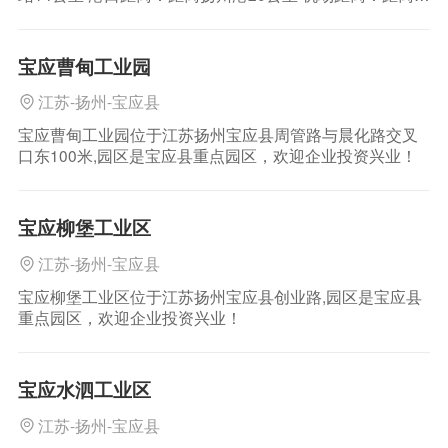
州泰州国际机场67公里 区位介绍：仪征者古真州，大运河
在这里入江。位于今江苏省中南部，是长江下游北岸唯一
的自建城以来就城关沿江的城市。是宁镇扬同城化中心地
宝应曹甸工业园
带，南京都市圈核心城市，上海3小时
江苏-扬州-宝应县
宝应曹甸工业园位于江苏扬州宝应县周管路与晨化路交叉
口东100米,园区是宝应县重点园区，欢迎企业投资兴业！
宝应柳堡工业区
江苏-扬州-宝应县
宝应柳堡工业区位于江苏扬州宝应县创业路,园区是宝应县
重点园区，欢迎企业投资兴业！
宝应水泗工业区
江苏-扬州-宝应县